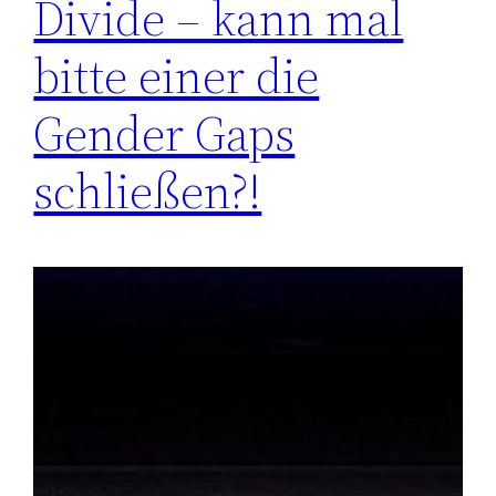
Divide – kann mal
bitte einer die
Gender Gaps
schließen?!