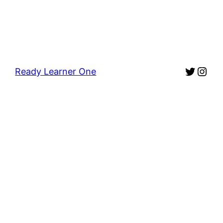
Twitte
Inst
Ready Learner One