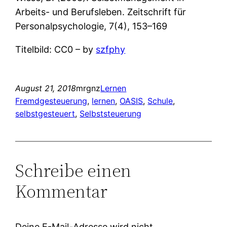
Arbeits- und Berufsleben. Zeitschrift für
Personalpsychologie, 7(4), 153–169
Titelbild: CC0 – by
szfphy
August 21, 2018
mrgnz
Lernen
Fremdgesteuerung
, 
lernen
, 
OASIS
, 
Schule
, 
selbstgesteuert
, 
Selbststeuerung
Schreibe einen
Kommentar
Deine E-Mail-Adresse wird nicht